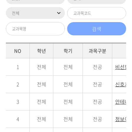
NO
학년
학기
과목구분
1
전체
전체
전공
비선형
2
전체
전체
전공
신호처
3
전체
전체
전공
안테나
4
전체
전체
전공
정보이