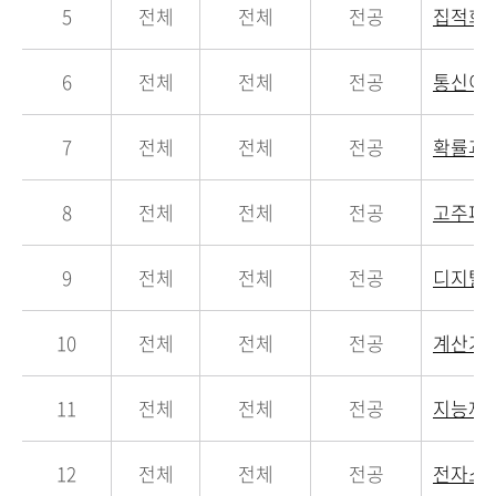
5
전체
전체
전공
집적회
6
전체
전체
전공
통신이
7
전체
전체
전공
확률과
8
전체
전체
전공
고주파
9
전체
전체
전공
디지탈
10
전체
전체
전공
계산기
11
전체
전체
전공
지능제
12
전체
전체
전공
전자소