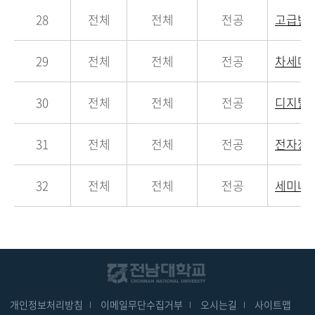
28
전체
전체
전공
고급반
29
전체
전체
전공
차세대
30
전체
전체
전공
디지탈
31
전체
전체
전공
전자장
32
전체
전체
전공
세미나
개인정보처리방침
이메일무단수집거부
오시는길
사이트맵