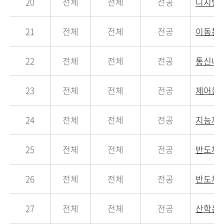
20
전체
전체
전공
디지털
21
전체
전체
전공
이동통
22
전체
전체
전공
통신네
23
전체
전체
전공
제어응
24
전체
전체
전공
지능제
25
전체
전체
전공
반도체
26
전체
전체
전공
반도체
27
전체
전체
전공
산학논